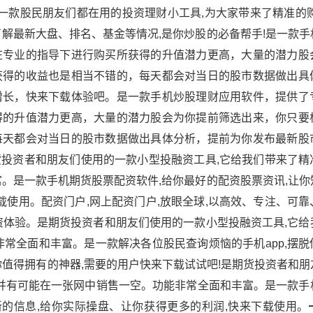
一款股民朋友们都在用的投资理财小工具,为大家带来了精准的购
解最新大盘、排名、基金等情况,是你炒股的必备帮手!是一款手
在专业的指导下进行购买所获得的升值潜力更高，大量的潜力股
获得的收益也是相当不错的，每天都会对当日的股市数据做出具
增长，快来下载体验吧。是一款手机炒股理财应用软件，提供了
得的升值潜力更高，大量的潜力股会为你提前筛选出来，你只要
每天都会对当日的股市数据做出具体分析，提前为你发布最新股
投资者和朋友们使用的一款小型投融资工具,它给我们带来了精
。是一款手机期货股票配资软件,给你最好的配资股票资讯,让你
载使用。配资门户,网上配资门户,放眼全球,以高效、专注、可
资体验。是期货投资者和朋友们使用的一款小型投融资工具,它给
常全面和丰富。是一款解决各位股民查询烦恼的手机app,摆脱
是你值得拥有的神器,需要的用户快来下载试试吧!是期货投资者和
,并有可能在一张网中销售一空。功能非常全面和丰富。是一款手
新的信息,给你实际操盘、让你获得更多的利润,快来下载使用。