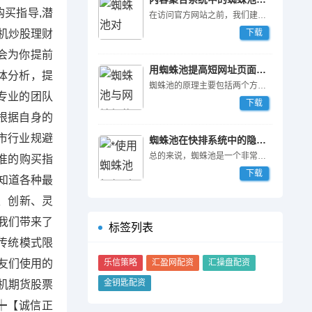
买指导,潜
在访问官方网站之前，我们建议您对自己的需求进行充分的了解和分析，选择适合自己的版本和配置。同时，可以参考官方网站上的案例和用户评价，了解其他站长对蜘蛛池的评价和使用心得。
机炒股理财
下载
会为你提前
用蜘蛛池提高短网址页面访问率
体分析，提
蜘蛛池的原理主要包括两个方面的内容：蜘蛛引擎与代理集群。
专业的团队
下载
根据自身的
市行业规避
蜘蛛池在快排系统中的隐藏功能
总的来说，蜘蛛池是一个非常强大的SEO工具，尤其是对于那些想提高网站权重和排名的站长来说。如果您想让自己的网站在竞争激烈的搜索引擎中获得更好的排名和流量，不妨一试蜘蛛池，相信它一定会给您带来意想不到的结果。
准的购买指
下载
知道各种最
靠、创新、灵
我们带来了
标签列表
传统模式限
朋友们使用的
乐信策略
汇盈网配资
汇操盘配资
金钥匙配资
机期货股票
┿【诚信正