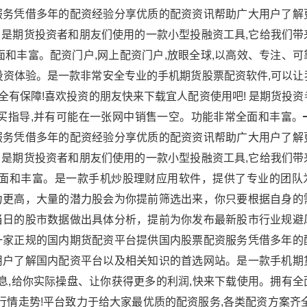
服务凭借多年的配资经验分享优质的配资资讯帮助广大用户了解
是期货投资者和朋友们使用的一款小型投融资工具,它给我们带
和丰富。配资门户,网上配资门户,放眼全球,以高效、专注、可
投资体验。是一款非常安全专业的手机期货股票配资软件,可以让
安全有保障!喜欢投资的朋友快来下载宜人配资使用吧! 是期货投
买指导,并有可能在一张网中销售一空。功能非常全面和丰富。
服务凭借多年的配资经验分享优质的配资资讯帮助广大用户了解
是期货投资者和朋友们使用的一款小型投融资工具,它给我们带
全面和丰富。是一款手机炒股理财应用软件，提供了专业的团队
力更高，大量的潜力股会为你提前筛选出来，你只要根据自身的
当日的股市数据做出具体分析，提前为你发布最新股市行业规避
一家正规的国内期货配资平台提供国内股票配资服务凭借多年的
用户了解国内配资平台以及相关知识的首选网站。是一款手机期
息,给你实际操盘、让你获得更多的利润,快来下载使用。拥有全
行情走势!平台致力于给大家最优质的配资服务,各类配资方案齐