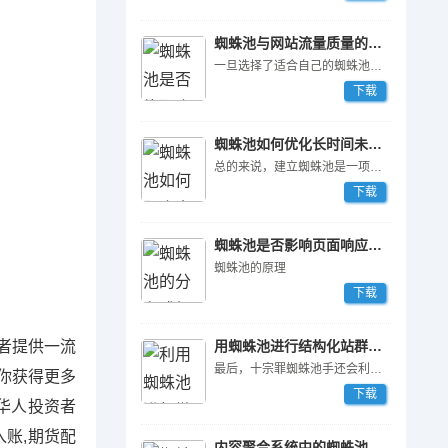
蜘蛛池与网站流量质量的关联
一旦选择了适合自己的蜘蛛池程序，接下来就是搭建蜘蛛池服务器。蜘蛛池服务器的选择对于蜘蛛池的性能和稳定性有着非常大的影响。通常情况下，建议选择高性能的服务器，并且保证服务器的带宽足够大。此外，还需要考虑到服务器的地理位置，选择离自己网站所在地区较近的服务器可以减少访问延迟，提升蜘蛛池的效率。
下载
蜘蛛池如何优化长时间未收录页面？
总的来说，建立蜘蛛池是一项需要考虑多方面因素的工作。选择合适的蜘蛛池程序、搭建蜘蛛池服务器以及存储和分析数据都是非常重要的步骤。只有在全面考虑了这些因素之后，才能建立一个稳定、高效的蜘蛛池，为网站的SEO优化提供有力的支持。
下载
蜘蛛池是否影响页面响应速度？
蜘蛛池的原理
下载
资者提供一流
用蜘蛛池进行结构化站群推广
最后，十宗罪蜘蛛池手还会利用蜘蛛池程序来进行虚假点击和恶意注入等活动。他们可以设置一些自动点击和恶意代码，从而在搜索引擎的排名中获得不正当的优势，严重扰乱了市场秩序和公平竞争。
你获得更多
下载
球华人投资者
入账,期货配
内容聚合系统中的蜘蛛池策略