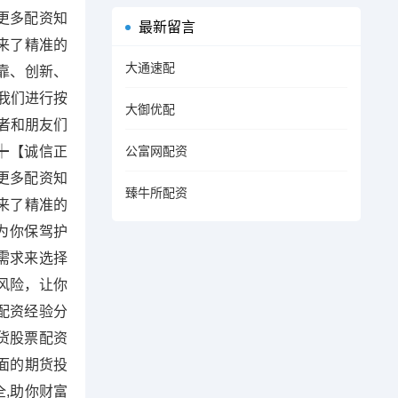
更多配资知
最新留言
来了精准的
大通速配
靠、创新、
我们进行按
大御优配
资者和朋友们
┿【诚信正
公富网配资
更多配资知
臻牛所配资
来了精准的
为你保驾护
需求来选择
风险，让你
配资经验分
货股票配资
面的期货投
全,助你财富