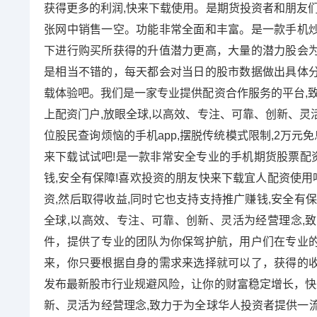
获得更多的利润,快来下载使用。是期货投资者和朋友们
张网中销售一空。功能非常全面和丰富。是一款手机
下进行购买所获得的升值潜力更高，大量的潜力股会
是相当不错的，每天都会对当日的股市数据做出具体
载体验吧。我们是一家专业提供配资合作服务的平台,致
上配资门户,放眼全球,以高效、专注、可靠、创新、灵
位股民查询烦恼的手机app,摆脱传统模式限制,2万元
来下载试试吧!是一款非常安全专业的手机期货股票配资
钱,安全有保障!喜欢投资的朋友快来下载宜人配资使用
资,然后取得收益,同时它也支持支持推广赚钱,安全有保
全球,以高效、专注、可靠、创新、灵活为经营理念,
件，提供了专业的团队为你保驾护航，用户们在专业
来，你只要根据自身的需求来选择就可以了，获得的
发布最新股市行业规避风险，让你的财富稳定增长，快来
新、灵活为经营理念,致力于为全球华人投资者提供一