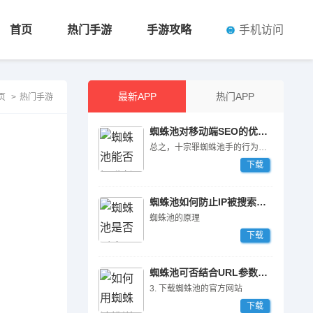
手机访问
首页
热门手游
手游攻略
最新APP
热门APP
页
>
热门手游
蜘蛛池对移动端SEO的优化作用
总之，十宗罪蜘蛛池手的行为对整个SEO行业造成了严重的危害和影响，我们需要加强监管和打击力度，共同维护行业的健康和良性****展。
下载
蜘蛛池如何防止IP被搜索引擎封禁
蜘蛛池的原理
下载
蜘蛛池可否结合URL参数过滤规则？
3. 下载蜘蛛池的官方网站
下载