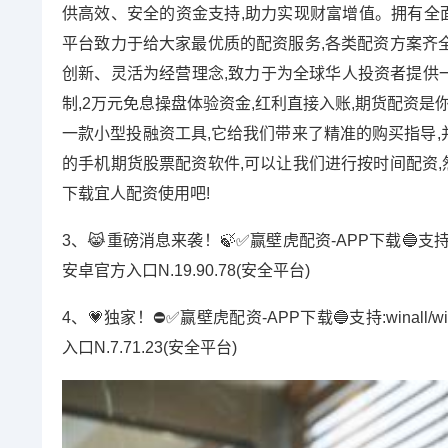
供高效、安全的资金支持,助力实现财富增值。拥有全面
平台致力于给大家最优质的配资服务,各类配资方案齐全
创新、灵活为经营理念,致力于为全球华人投资者提供一
制,2万元免息操盘体验资金,红利直接入账,期货配资
一款小型投融资工具,它给我们带来了精准的购买指导
的手机期货股票配资软件,可以让我们进行按时间配资,
下载宜人配资使用吧!
3、😹重磅消息来袭！🍃✅赢壁虎配资-APP下载🔵支持:winal
安卓官方入口N.19.90.78(安全平台)
4、💗独家！⛔️✅赢壁虎配资-APP下载🔵支持:winall/wi
入口N.7.71.23(安全平台)