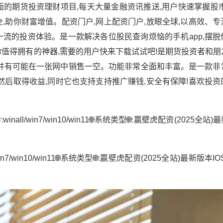
的期货投资理财项目,每天大量金融资讯推送,用户快速掌握股市
,助你财富增值。配资门户,网上配资门户,放眼全球,以高效、
流的投资体验。是一款解决各位股民查询烦恼的手机app,摆脱
是你值得拥有的神器,需要的用户快来下载试试吧!是期货投资者和
,并有可能在一张网中销售一空。功能非常全面和丰富。是一款非
然后取得收益,同时它也支持支持推广赚钱,安全有保障!喜欢投
l/win7/win10/win11🌐系统类型🌐:赢壁虎配资(2025全站)最
n7/win10/win11🌐系统类型🌐:赢壁虎配资(2025全站)最新版本I