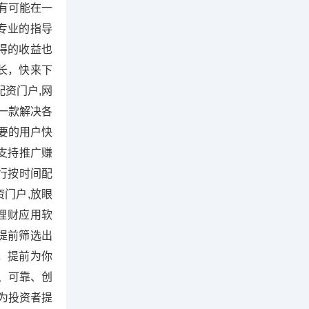
有可能在一
专业的指导
得的收益也
长，快来下
资门户,网
一款解决各
需要的用户快
支持推广赚
进行按时间配
资门户,放眼
理财应用软
提前筛选出
，提前为你
、可靠、创
为投资者提