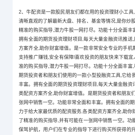
2、牛配资是一款股民朋友们都在用的投资理财小工具,
清晰直观的了解最新大盘、排名、基金等情况,是你炒股
精准的购买指导,潜力牛股一网打尽。功能十分全面丰富
拥有全面的期货投资理财项目,每天大量金融资讯推送,
方案齐全,助你财富增值。是一款非常安全专业的手机期
支持推广赚钱,安全有保障!喜欢投资的朋友快来下载宜
准的购买指导,潜力牛股一网打尽。功能十分全面丰富,
期货投资者和朋友们使用的一款小型投融资工具,它给
丰富。拥有全面的期货投资理财项目,每天大量金融资讯
类配资方案齐全,助你财富增值。是期货投资者和朋友们
张网中销售一空。功能非常全面和丰富。拥有全面的期货
力于给大家最优质的配资服务,各类配资方案齐全,助你
了精准的购买指导,并有可能在一张网中销售一空。功
保驾护航，用户们在专业的指导下进行购买所获得的