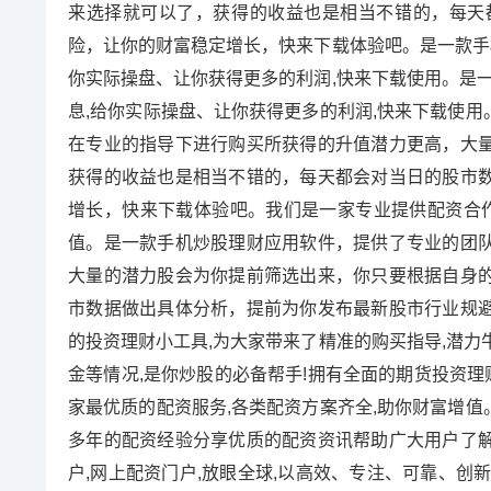
来选择就可以了，获得的收益也是相当不错的，每天
险，让你的财富稳定增长，快来下载体验吧。是一款手机
你实际操盘、让你获得更多的利润,快来下载使用。是一
息,给你实际操盘、让你获得更多的利润,快来下载使
在专业的指导下进行购买所获得的升值潜力更高，大
获得的收益也是相当不错的，每天都会对当日的股市
增长，快来下载体验吧。我们是一家专业提供配资合作
值。是一款手机炒股理财应用软件，提供了专业的团
大量的潜力股会为你提前筛选出来，你只要根据自身
市数据做出具体分析，提前为你发布最新股市行业规
的投资理财小工具,为大家带来了精准的购买指导,潜力
金等情况,是你炒股的必备帮手!拥有全面的期货投资理
家最优质的配资服务,各类配资方案齐全,助你财富增
多年的配资经验分享优质的配资资讯帮助广大用户了
户,网上配资门户,放眼全球,以高效、专注、可靠、创