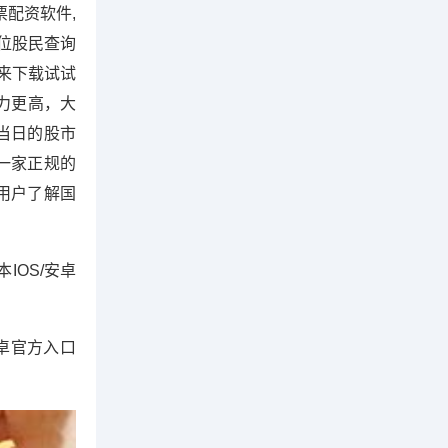
配资软件,
位股民查询
快来下载试试
力更高，大
当日的股市
一家正规的
用户了解国
本IOS/安卓
/安卓官方入口