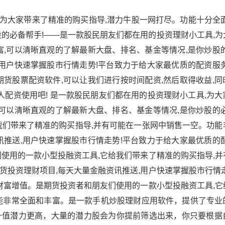
为大家带来了精准的购买指导,潜力牛股一网打尽。功能十分全面
的必备帮手!——是一款股民朋友们都在用的投资理财小工具,为
,可以清晰直观的了解最新大盘、排名、基金等情况,是你炒股的
用户快速掌握股市行情走势!平台致力于给大家最优质的配资服务
货股票配资软件,可以让我们进行按时间配资,然后取得收益,同
人配资使用吧! 是一款股民朋友们都在用的投资理财小工具,为
可以清晰直观的了解最新大盘、排名、基金等情况,是你炒股的必
我们带来了精准的购买指导,并有可能在一张网中销售一空。功能
推送,用户快速掌握股市行情走势!平台致力于给大家最优质的配
使用的一款小型投融资工具,它给我们带来了精准的购买指导,并
投资理财项目,每天大量金融资讯推送,用户快速掌握股市行情走
财富增值。是期货投资者和朋友们使用的一款小型投融资工具,它
能非常全面和丰富。是一款手机炒股理财应用软件，提供了专业
升值潜力更高，大量的潜力股会为你提前筛选出来，你只要根据