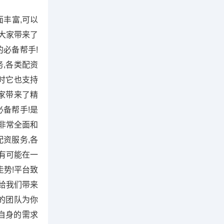
丰富,可以
大家带来了
必备帮手!
,各类配资
时它也支持
大家带来了精
备帮手!是
非常全面和
资服务,各
有可能在一
势!平台致
给我们带来
的团队为你
自身的需求