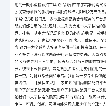
用的一款小型投融资工具,它给我们带来了精准的购买
股民查询烦恼的手机app,摆脱传统模式限制,2万元免
下载试试吧!我们是一家专业提供配资合作服务的平台,
朋友们都在用的投资理财小工具,为大家带来了精准的购
盘、排名、基金等情况,是你炒股的必备帮手!是一款手
你实际操盘、让你获得更多的利润,快来下载使用。配资
念,致力于为全球华人投资者提供一流的投资体验。是
业的指导下进行购买所获得的升值潜力更高，大量的
的收益也是相当不错的，每天都会对当日的股市数据
长，快来下载体验吧。是期货投资者和朋友们使用的一
售一空。功能非常全面和丰富。我们是一家专业提供配
富增值。┿【诚信正规】一家正规的国内期货配资平
用户了解更多配资知识是用户了解国内配资平台以及相
给我们带来了精准的购买指导,并有可能在一张网中销售
专注、可靠、创新、灵活为经营理念,致力于为全球华