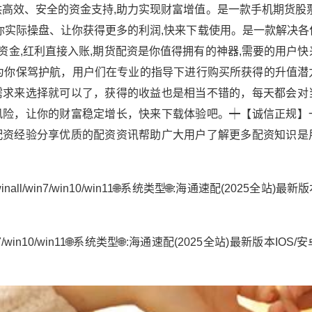
高效、安全的资金支持,助力实现财富增值。是一款手机期货股票
你实际操盘、让你获得更多的利润,快来下载使用。是一款解决各
验资金,红利直接入账,期货配资是你值得拥有的神器,需要的用户
为你保驾护航，用户们在专业的指导下进行购买所获得的升值潜
需求来选择就可以了，获得的收益也是相当不错的，每天都会对
风险，让你的财富稳定增长，快来下载体验吧。┿【诚信正规】
配资经验分享优质的配资资讯帮助广大用户了解更多配资知识是
/win7/win10/win11🌐系统类型🌐:海通速配(2025全站)最新版
7/win10/win11🌐系统类型🌐:海通速配(2025全站)最新版本IOS