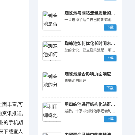
蜘蛛池与网站流量质量的关联
一旦选择了适合自己的蜘蛛池程序，接下来就是搭建蜘蛛池服务器。蜘蛛池服务器的选择对于蜘蛛池的性能和稳定性有着非常大的影响。通常情况下，建议选择高性能的服务器，并且保证服务器的带宽足够大。此外，还需要考虑到服务器的地理位置，选择离自己网站所在地区较近的服务器可以减少访问延迟，提升蜘蛛池的效率。
下载
蜘蛛池如何优化长时间未收录页面？
总的来说，建立蜘蛛池是一项需要考虑多方面因素的工作。选择合适的蜘蛛池程序、搭建蜘蛛池服务器以及存储和分析数据都是非常重要的步骤。只有在全面考虑了这些因素之后，才能建立一个稳定、高效的蜘蛛池，为网站的SEO优化提供有力的支持。
下载
蜘蛛池是否影响页面响应速度？
蜘蛛池的原理
下载
面丰富,可
用蜘蛛池进行结构化站群推广
最后，十宗罪蜘蛛池手还会利用蜘蛛池程序来进行虚假点击和恶意注入等活动。他们可以设置一些自动点击和恶意代码，从而在搜索引擎的排名中获得不正当的优势，严重扰乱了市场秩序和公平竞争。
资讯推送,
下载
业的手机期
快来下载宜人
内容聚合系统中的蜘蛛池策略