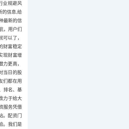
行业规避风
的信息,给
种最新的信
航，用户们
就可以了，
的财富稳定
实现财富增
潜力更高，
对当日的股
友们都在用
、排名、基
台致力于给大
资服务凭借
站。配资门
验。我们是