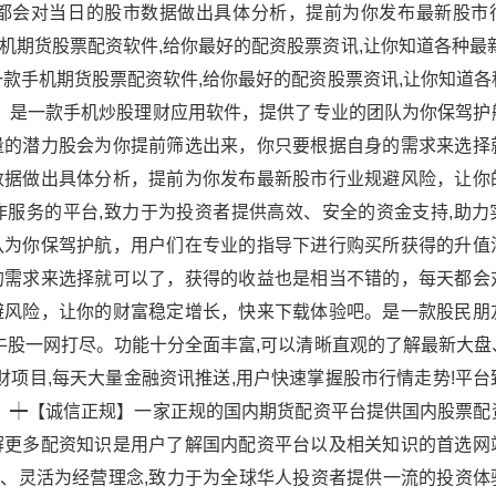
都会对当日的股市数据做出具体分析，提前为你发布最新股市
期货股票配资软件,给你最好的配资股票资讯,让你知道各种最新
款手机期货股票配资软件,给你最好的配资股票资讯,让你知道各
用。是一款手机炒股理财应用软件，提供了专业的团队为你保驾护
量的潜力股会为你提前筛选出来，你只要根据自身的需求来选择
数据做出具体分析，提前为你发布最新股市行业规避风险，让你
服务的平台,致力于为投资者提供高效、安全的资金支持,助力
队为你保驾护航，用户们在专业的指导下进行购买所获得的升值
的需求来选择就可以了，获得的收益也是相当不错的，每天都会
避风险，让你的财富稳定增长，快来下载体验吧。是一款股民朋
牛股一网打尽。功能十分全面丰富,可以清晰直观的了解最新大盘
财项目,每天大量金融资讯推送,用户快速掌握股市行情走势!平
值。┿【诚信正规】一家正规的国内期货配资平台提供国内股票配
解更多配资知识是用户了解国内配资平台以及相关知识的首选网
新、灵活为经营理念,致力于为全球华人投资者提供一流的投资体