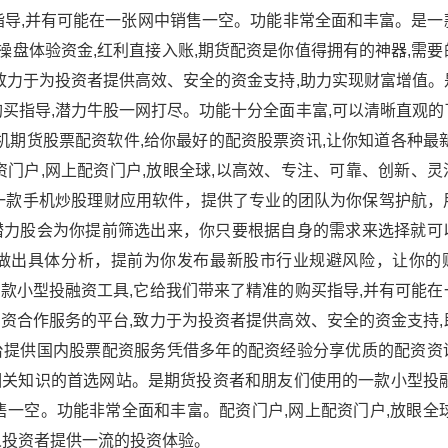
指导,并有可能在一张网中销售一空。功能非常全面和丰富。是一
息操盘体验资金,红利直接入账,期货配资是你值得拥有的神器,需
致力于为投资者提供高效、安全的资金支持,助力实现财富增值。
买指导,潜力牛股一网打尽。功能十分全面丰富,可以清晰直观的
机期货股票配资软件,给你最好的配资股票资讯,让你知道各种最
门户,网上配资门户,放眼全球,以高效、专注、可靠、创新、灵
一款手机炒股理财应用软件，提供了专业的团队为你保驾护航，
潜力股会为你提前筛选出来，你只要根据自身的需求来选择就可
做出具体分析，提前为你发布最新股市行业规避风险，让你的
款小型投融资工具,它给我们带来了精准的购买指导,并有可能在
资合作服务的平台,致力于为投资者提供高效、安全的资金支持,
台提供国内股票配资服务凭借多年的配资经验分享优质的配资资
关知识的首选网站。是期货投资者和朋友们使用的一款小型投融
一空。功能非常全面和丰富。配资门户,网上配资门户,放眼全球
人投资者提供一流的投资体验。