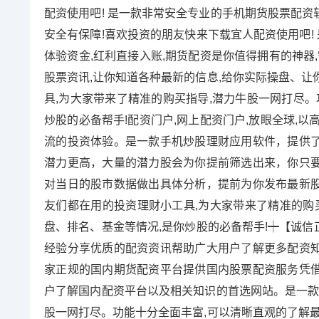
配资使用吧! 是一款非常安全专业的手机期货股票配资
安全有保障!喜欢投资的朋友快来下载宜人配资使用吧! 
体验资金,红利直接入账,期货配资是你值得拥有的神器
股票资讯,让你知道各种最新的信息,给你实际操盘、让
具,为大家带来了精准的购买指导,潜力牛股一网打尽。
炒股的必备帮手!配资门户,网上配资门户,放眼全球,
流的投资体验。是一款手机炒股理财应用软件，提供
潜力更高，大量的潜力股会为你提前筛选出来，你只
对当日的股市数据做出具体分析，提前为你发布最新
友们都在用的投资理财小工具,为大家带来了精准的购
盘、排名、基金等情况,是你炒股的必备帮手!┿【诚
经验分享优质的配资资讯帮助广大用户了解更多配资
家正规的国内期货配资平台提供国内股票配资服务凭
户了解国内配资平台以及相关知识的首选网站。是一款
股一网打尽。功能十分全面丰富,可以清晰直观的了解最