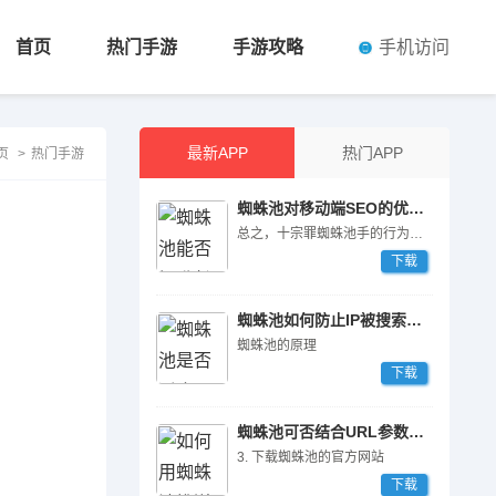
手机访问
首页
热门手游
手游攻略
最新APP
热门APP
页
>
热门手游
蜘蛛池对移动端SEO的优化作用
总之，十宗罪蜘蛛池手的行为对整个SEO行业造成了严重的危害和影响，我们需要加强监管和打击力度，共同维护行业的健康和良性****展。
下载
蜘蛛池如何防止IP被搜索引擎封禁
蜘蛛池的原理
下载
蜘蛛池可否结合URL参数过滤规则？
3. 下载蜘蛛池的官方网站
下载