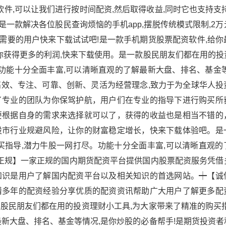
软件,可以让我们进行按时间配资,然后取得收益,同时它也支持支
是一款解决各位股民查询烦恼的手机app,摆脱传统模式限制,2
,需要的用户快来下载试试吧!是一款手机期货股票配资软件,给
你获得更多的利润,快来下载使用。是一款股民朋友们都在用的投
功能十分全面丰富,可以清晰直观的了解最新大盘、排名、基金等
以高效、专注、可靠、创新、灵活为经营理念,致力于为全球华人
了专业的团队为你保驾护航，用户们在专业的指导下进行购买所
要根据自身的需求来选择就可以了，获得的收益也是相当不错的
股市行业规避风险，让你的财富稳定增长，快来下载体验吧。是
买指导,潜力牛股一网打尽。功能十分全面丰富,可以清晰直观的
信正规】一家正规的国内期货配资平台提供国内股票配资服务凭借
知识是用户了解国内配资平台以及相关知识的首选网站。┿【诚
借多年的配资经验分享优质的配资资讯帮助广大用户了解更多配
股民朋友们都在用的投资理财小工具,为大家带来了精准的购买指
新大盘、排名、基金等情况,是你炒股的必备帮手!是期货投资者