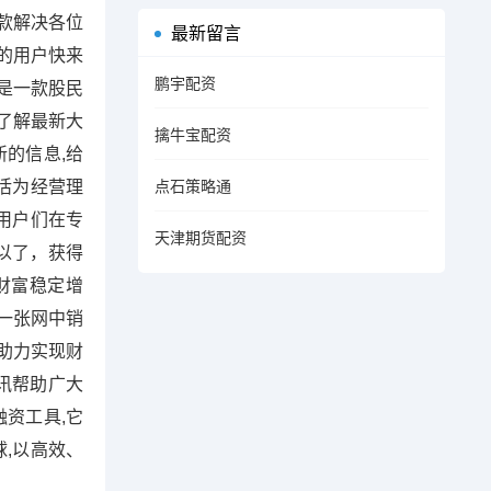
款解决各位
最新留言
要的用户快来
鹏宇配资
是一款股民
了解最新大
擒牛宝配资
新的信息,给
活为经营理
点石策略通
用户们在专
天津期货配资
以了，获得
财富稳定增
一张网中销
助力实现财
讯帮助广大
资工具,它
,以高效、