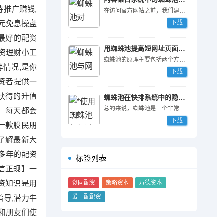
持推广赚钱,
在访问官方网站之前，我们建议您对自己的需求进行充分的了解和分析，选择适合自己的版本和配置。同时，可以参考官方网站上的案例和用户评价，了解其他站长对蜘蛛池的评价和使用心得。
万元免息操盘
下载
你最好的配资
用蜘蛛池提高短网址页面访问率
资理财小工
蜘蛛池的原理主要包括两个方面的内容：蜘蛛引擎与代理集群。
情况,是你
下载
投资者提供一
获得的升值
蜘蛛池在快排系统中的隐藏功能
总的来说，蜘蛛池是一个非常强大的SEO工具，尤其是对于那些想提高网站权重和排名的站长来说。如果您想让自己的网站在竞争激烈的搜索引擎中获得更好的排名和流量，不妨一试蜘蛛池，相信它一定会给您带来意想不到的结果。
，每天都会
下载
一款股民朋
了解最新大
多年的配资
标签列表
信正规】一
资知识是用
创同配资
策略资本
万德资本
爱一配配资
导,潜力牛
和朋友们使