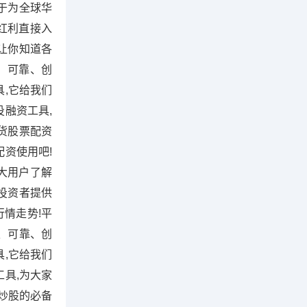
于为全球华
,红利直接入
,让你知道各
、可靠、创
,它给我们
融资工具,
货股票配资
配资使用吧!
大用户了解
投资者提供
情走势!平
注、可靠、创
,它给我们
具,为大家
炒股的必备