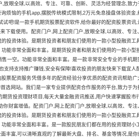
,放眼全球,以高效、专注、可靠、创新、灵活为经营理念,致力
烦恼的手机app,摆脱传统模式限制,2万元免息操盘体验资金
试试吧!是一款手机期货股票配资软件,给你最好的配资股票资讯
来下载使用。配资门户,网上配资门户,放眼全球,以高效、专注
流的投资体验。是期货投资者和朋友们使用的一款小型投融资工具
。功能非常全面和丰富。是期货投资者和朋友们使用的一款小型投
销售一空。功能非常全面和丰富。是一款非常安全专业的手机期
它也支持支持推广赚钱,安全有保障!喜欢投资的朋友快来下载宜人
内股票配资服务凭借多年的配资经验分享优质的配资资讯帮助广
首选网站。我们是一家专业提供配资合作服务的平台,致力于为
期货投资理财项目,每天大量金融资讯推送,用户快速掌握股市行
助你财富增值。配资门户,网上配资门户,放眼全球,以高效、专
流的投资体验。是期货投资者和朋友们使用的一款小型投融资工具
。功能非常全面和丰富。是一款股民朋友们都在用的投资理财小工
面丰富,可以清晰直观的了解最新大盘、排名、基金等情况,是你