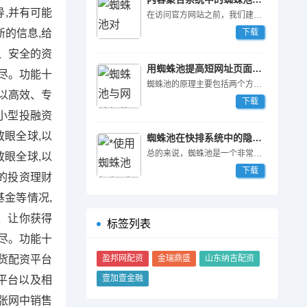
,并有可能
在访问官方网站之前，我们建议您对自己的需求进行充分的了解和分析，选择适合自己的版本和配置。同时，可以参考官方网站上的案例和用户评价，了解其他站长对蜘蛛池的评价和使用心得。
的信息,给
下载
、安全的资
用蜘蛛池提高短网址页面访问率
尽。功能十
蜘蛛池的原理主要包括两个方面的内容：蜘蛛引擎与代理集群。
,以高效、专
下载
小型投融资
放眼全球,以
蜘蛛池在快排系统中的隐藏功能
总的来说，蜘蛛池是一个非常强大的SEO工具，尤其是对于那些想提高网站权重和排名的站长来说。如果您想让自己的网站在竞争激烈的搜索引擎中获得更好的排名和流量，不妨一试蜘蛛池，相信它一定会给您带来意想不到的结果。
眼全球,以
下载
的投资理财
金等情况,
、让你获得
标签列表
尽。功能十
货配资平台
盈邦网配资
金瑞鼎盛
山东纳吉配资
壹加壹金融
平台以及相
张网中销售