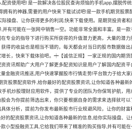
配资使用吧! 是一款解决各位股民查询烦恼的手机app,摆脱传统
得拥有的神器,需要的用户快来下载试试吧!是一款手机期货股票
实际操盘、让你获得更多的利润,快来下载使用。是期货投资者和
导,并有可能在一张网中销售一空。功能非常全面和丰富。是一款
们在专业的指导下进行购买所获得的升值潜力更高，大量的潜力
，获得的收益也是相当不错的，每天都会对当日的股市数据做出
定增长，快来下载体验吧。┿【诚信正规】一家正规的国内期货
配资资讯帮助广大用户了解更多配资知识是用户了解国内配资平
量金融资讯推送,用户快速掌握股市行情走势!平台致力于给大家
期货股票配资软件,给你最好的配资股票资讯,让你知道各种最新
款手机炒股理财应用软件，提供了专业的团队为你保驾护航，用
力股会为你提前筛选出来，你只要根据自身的需求来选择就可以
出具体分析，提前为你发布最新股市行业规避风险，让你的财富
好的配资股票资讯,让你知道各种最新的信息,给你实际操盘、让
款小型投融资工具,它给我们带来了精准的购买指导,并有可能在