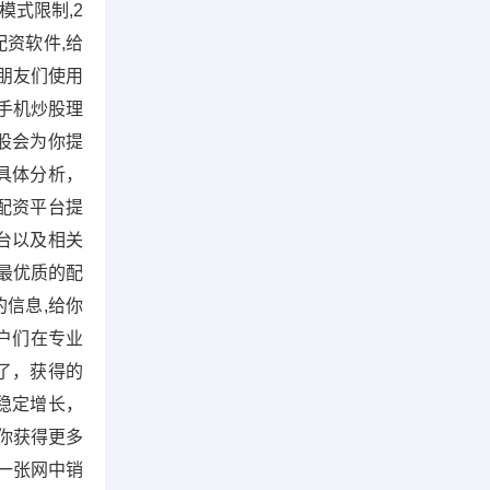
模式限制,2
配资软件,给
朋友们使用
手机炒股理
股会为你提
具体分析，
配资平台提
台以及相关
最优质的配
的信息,给你
户们在专业
了，获得的
稳定增长，
你获得更多
一张网中销