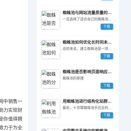
蜘蛛池与网站流量质量的关联
一旦选择了适合自己的蜘蛛池程序，接下来就是搭建蜘蛛池服务器。蜘蛛池服务器的选择对于蜘蛛池的性能和稳定性有着非常大的影响。通常情况下，建议选择高性能的服务器，并且保证服务器的带宽足够大。此外，还需要考虑到服务器的地理位置，选择离自己网站所在地区较近的服务器可以减少访问延迟，提升蜘蛛池的效率。
下载
蜘蛛池如何优化长时间未收录页面？
总的来说，建立蜘蛛池是一项需要考虑多方面因素的工作。选择合适的蜘蛛池程序、搭建蜘蛛池服务器以及存储和分析数据都是非常重要的步骤。只有在全面考虑了这些因素之后，才能建立一个稳定、高效的蜘蛛池，为网站的SEO优化提供有力的支持。
下载
蜘蛛池是否影响页面响应速度？
蜘蛛池的原理
下载
网中销售一
用蜘蛛池进行结构化站群推广
最后，十宗罪蜘蛛池手还会利用蜘蛛池程序来进行虚假点击和恶意注入等活动。他们可以设置一些自动点击和恶意代码，从而在搜索引擎的排名中获得不正当的优势，严重扰乱了市场秩序和公平竞争。
助力实现财
下载
资是你值得拥
,致力于为全
内容聚合系统中的蜘蛛池策略