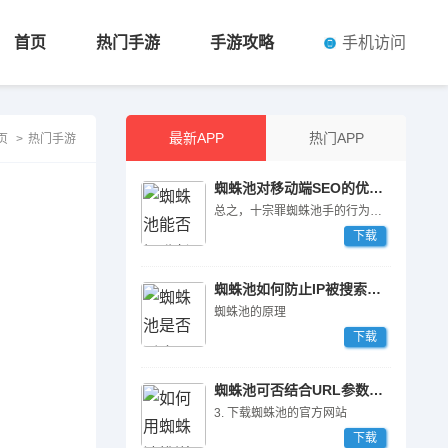
手机访问
首页
热门手游
手游攻略
最新APP
热门APP
页
>
热门手游
蜘蛛池对移动端SEO的优化作用
总之，十宗罪蜘蛛池手的行为对整个SEO行业造成了严重的危害和影响，我们需要加强监管和打击力度，共同维护行业的健康和良性****展。
下载
蜘蛛池如何防止IP被搜索引擎封禁
蜘蛛池的原理
下载
蜘蛛池可否结合URL参数过滤规则？
3. 下载蜘蛛池的官方网站
下载