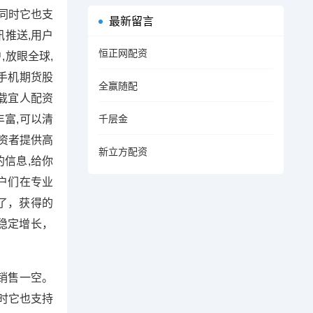
同时它也支
最新留言
讯推送,用户
恒正网配资
,放眼全球,
手机期货股
全赢随配
下载宜人配资
丰富,可以清
千层金
资者提供高
新立方配资
信息,给你
户们在专业
了，获得的
稳定增长，
销售一空。
时它也支持